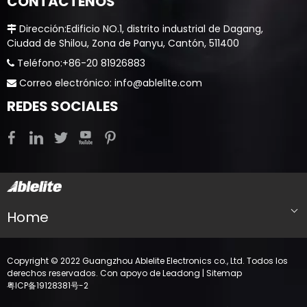
CONTÁCTENOS
​​​​​​​ Dirección:Edificio NO.1, distrito industrial de Dagang,

Ciudad de Shilou, Zona de Panyu, Cantón, 511400
​​​​​​​ Teléfono:+86-20 81926883

​​​​​​​ Correo electrónico:
info@ablelite.com

REDES SOCIALES
Home
Copyright © 2022 Guangzhou Ablelite Electronics co., Ltd. Todos los
derechos reservados. Con apoyo de
Leadong
|
Sitemap
English
粤ICP备19128381号-2