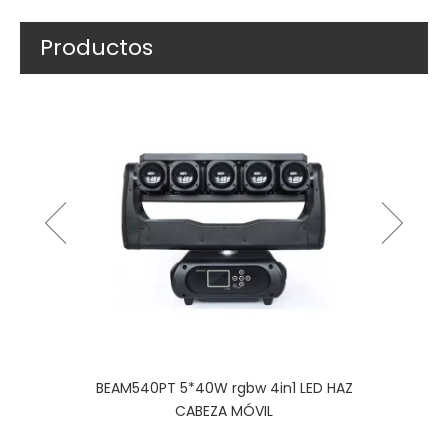
Productos
AM540PT 5*40W rgbw 4in1 LED HAZ
ADA80S 80w LED blanc
CABEZA MÓVIL
SPOT